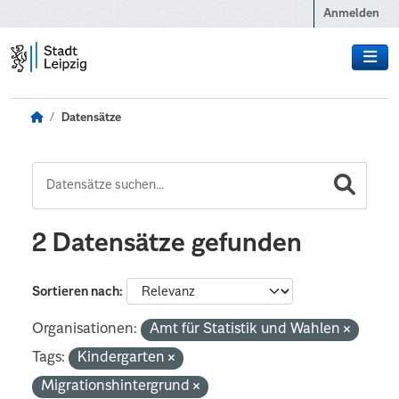
Zum Hauptinhalt wechseln
Anmelden
Datensätze
2 Datensätze gefunden
Sortieren nach
Organisationen:
Amt für Statistik und Wahlen
Tags:
Kindergarten
Migrationshintergrund