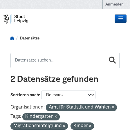
Zum Hauptinhalt wechseln
Anmelden
Datensätze
2 Datensätze gefunden
Sortieren nach
Organisationen:
Amt für Statistik und Wahlen
Tags:
Kindergarten
Migrationshintergrund
Kinder