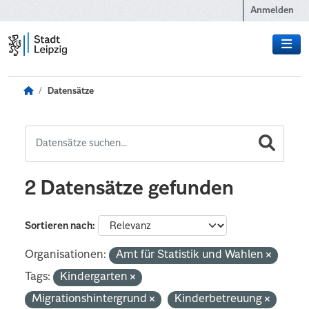
Zum Hauptinhalt wechseln
Anmelden
Datensätze
2 Datensätze gefunden
Sortieren nach
Organisationen:
Amt für Statistik und Wahlen
Tags:
Kindergarten
Migrationshintergrund
Kinderbetreuung