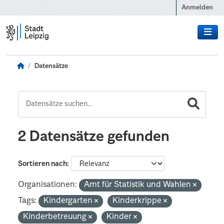
Zum Hauptinhalt wechseln
Anmelden
Datensätze
2 Datensätze gefunden
Sortieren nach
Organisationen:
Amt für Statistik und Wahlen
Tags:
Kindergarten
Kinderkrippe
Kinderbetreuung
Kinder