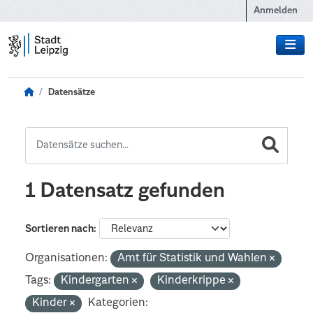
Zum Hauptinhalt wechseln
Anmelden
Datensätze
1 Datensatz gefunden
Sortieren nach
Organisationen:
Amt für Statistik und Wahlen
Tags:
Kindergarten
Kinderkrippe
Kinder
Kategorien: