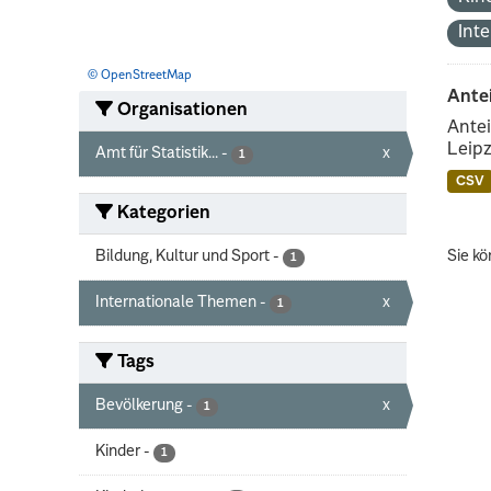
Int
© OpenStreetMap
Ante
Organisationen
Antei
Leipz
Amt für Statistik...
-
x
1
CSV
Kategorien
Bildung, Kultur und Sport
-
Sie kö
1
Internationale Themen
-
x
1
Tags
Bevölkerung
-
x
1
Kinder
-
1