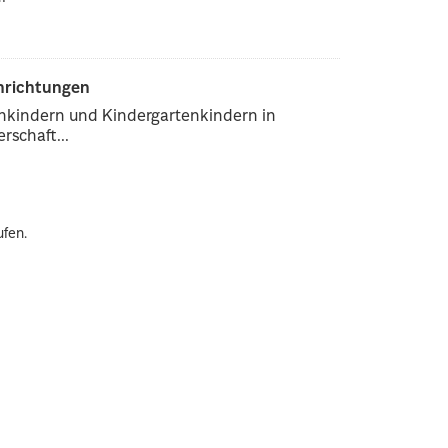
inrichtungen
enkindern und Kindergartenkindern in
rschaft...
ufen.