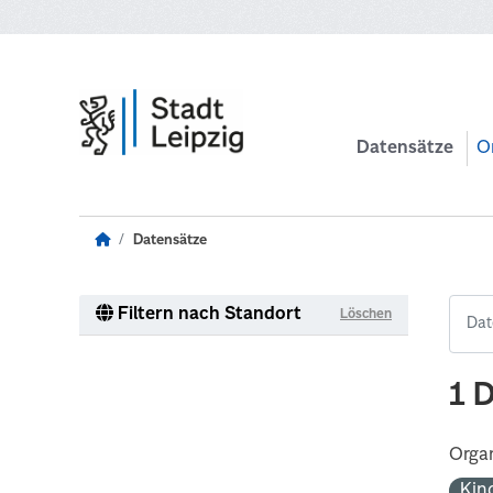
Zum Hauptinhalt wechseln
Datensätze
O
Datensätze
Filtern nach Standort
Löschen
1 
Organ
Kin