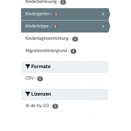
Kinderbetreuung
-
1
Kindergarten
-
x
1
Kinderkrippe
-
x
1
Kindertageseinrichtung
-
1
Migrationshintergrund
-
1
Formate
CSV
-
1
Lizenzen
dl-de-by-2.0
-
1