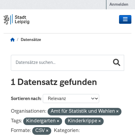
Zum Hauptinhalt wechseln
Anmelden
Datensätze
1 Datensatz gefunden
Sortieren nach
Organisationen:
Amt für Statistik und Wahlen
Tags:
Kindergarten
Kinderkrippe
Formate:
CSV
Kategorien: