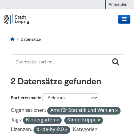
Zum Hauptinhalt wechseln
Anmelden
Datensätze
2 Datensätze gefunden
Sortieren nach
Organisationen:
Amt für Statistik und Wahlen
Tags:
Kindergarten
Kinderkrippe
Lizenzen:
dl-de-by-2.0
Kategorien: