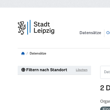
Zum Hauptinhalt wechseln
Datensätze
O
Datensätze
Filtern nach Standort
Löschen
2 
Organ
Kin