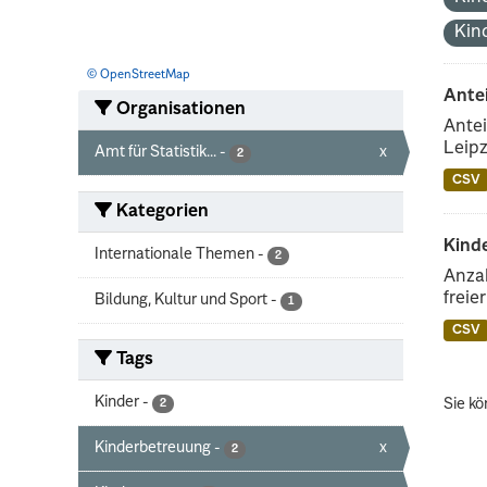
Kin
© OpenStreetMap
Ante
Organisationen
Antei
Leipz
Amt für Statistik...
-
x
2
CSV
Kategorien
Kinde
Internationale Themen
-
2
Anzah
freie
Bildung, Kultur und Sport
-
1
CSV
Tags
Kinder
-
Sie kö
2
Kinderbetreuung
-
x
2