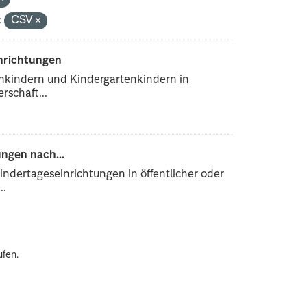
:
CSV
inrichtungen
enkindern und Kindergartenkindern in
rschaft...
ngen nach...
ndertageseinrichtungen in öffentlicher oder
..
ufen.