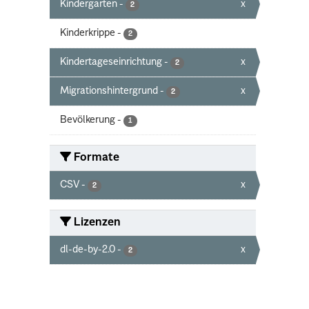
Kindergarten
-
x
2
Kinderkrippe
-
2
Kindertageseinrichtung
-
x
2
Migrationshintergrund
-
x
2
Bevölkerung
-
1
Formate
CSV
-
x
2
Lizenzen
dl-de-by-2.0
-
x
2