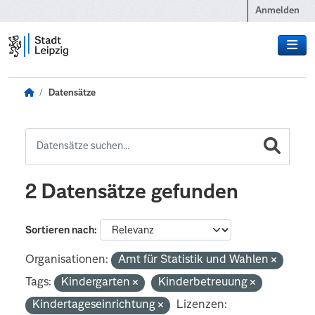
Zum Hauptinhalt wechseln
Anmelden
Datensätze
2 Datensätze gefunden
Sortieren nach
Organisationen:
Amt für Statistik und Wahlen
Tags:
Kindergarten
Kinderbetreuung
Kindertageseinrichtung
Lizenzen: