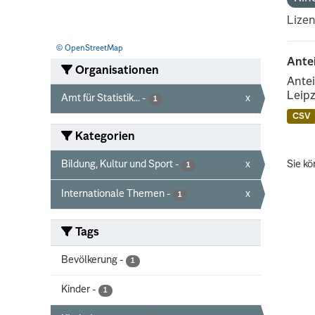
Lize
© OpenStreetMap
Ante
Organisationen
Antei
Leipz
Amt für Statistik...
-
x
1
CSV
Kategorien
Bildung, Kultur und Sport
-
x
Sie kö
1
Internationale Themen
-
x
1
Tags
Bevölkerung
-
1
Kinder
-
1