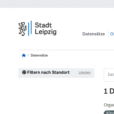
Zum Hauptinhalt wechseln
Datensätze
O
Datensätze
Filtern nach Standort
Löschen
1 
Organ
Kin