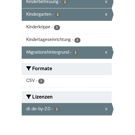
Kinderbetreuung
-
x
1
Kindergarten
-
x
1
Kinderkrippe
-
1
Kindertageseinrichtung
-
1
Migrationshintergrund
-
x
1
Formate
CSV
-
1
Lizenzen
dl-de-by-2.0
-
x
1