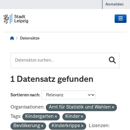
Zum Hauptinhalt wechseln
Anmelden
Datensätze
1 Datensatz gefunden
Sortieren nach
Organisationen:
Amt für Statistik und Wahlen
Tags:
Kindergarten
Kinder
Bevölkerung
Kinderkrippe
Lizenzen: