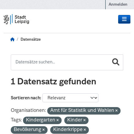
Zum Hauptinhalt wechseln
Anmelden
Datensätze
1 Datensatz gefunden
Sortieren nach
Organisationen:
Amt für Statistik und Wahlen
Tags:
Kindergarten
Kinder
Bevölkerung
Kinderkrippe