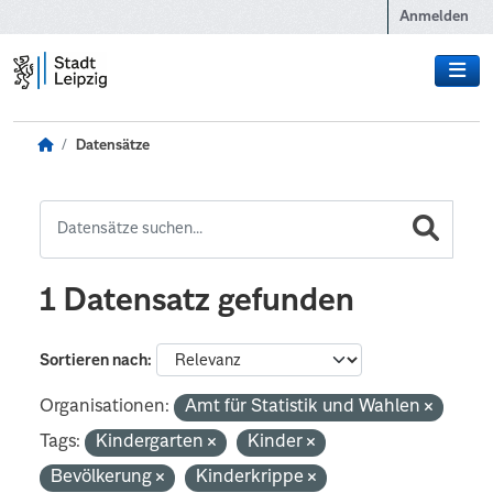
Zum Hauptinhalt wechseln
Anmelden
Datensätze
1 Datensatz gefunden
Sortieren nach
Organisationen:
Amt für Statistik und Wahlen
Tags:
Kindergarten
Kinder
Bevölkerung
Kinderkrippe