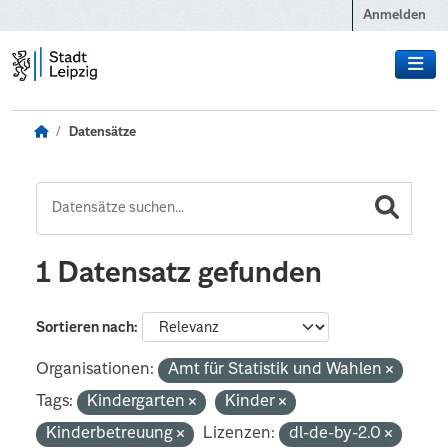
Zum Hauptinhalt wechseln
Anmelden
Datensätze
1 Datensatz gefunden
Sortieren nach
Organisationen:
Amt für Statistik und Wahlen
Tags:
Kindergarten
Kinder
Kinderbetreuung
Lizenzen:
dl-de-by-2.0