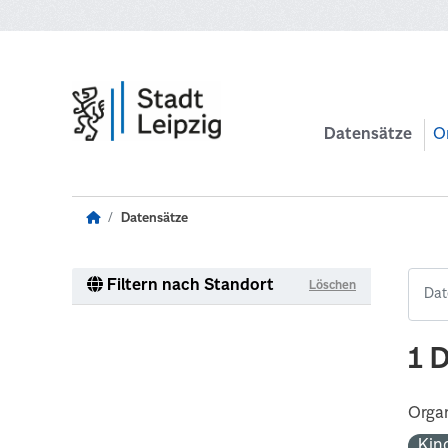
Zum Hauptinhalt wechseln
Datensätze
O
Datensätze
Filtern nach Standort
Löschen
1 
Organ
Kin