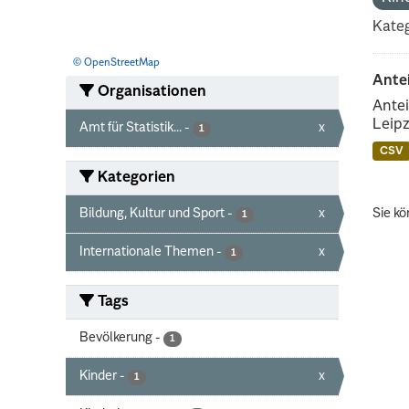
Kateg
© OpenStreetMap
Ante
Organisationen
Antei
Leipz
Amt für Statistik...
-
x
1
CSV
Kategorien
Bildung, Kultur und Sport
-
x
Sie kö
1
Internationale Themen
-
x
1
Tags
Bevölkerung
-
1
Kinder
-
x
1