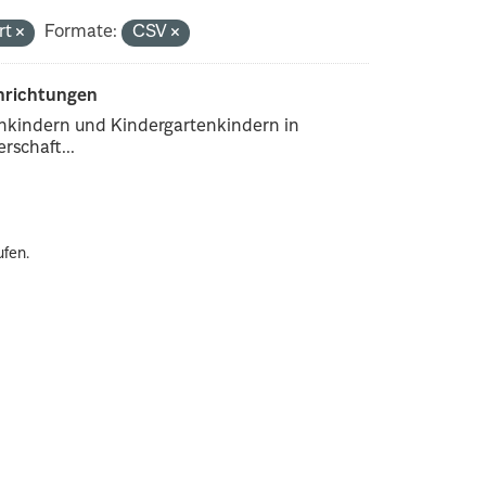
rt
Formate:
CSV
inrichtungen
enkindern und Kindergartenkindern in
rschaft...
ufen.