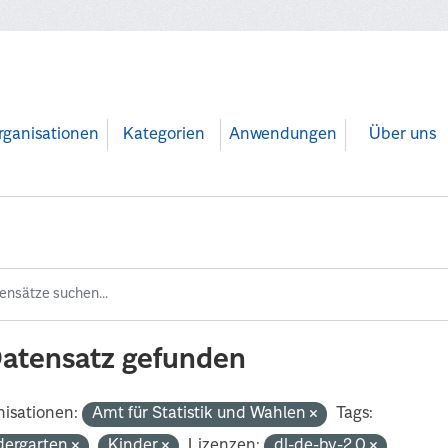
rganisationen
Kategorien
Anwendungen
Über uns
Datensatz gefunden
isationen:
Amt für Statistik und Wahlen
Tags:
dergarten
Kinder
Lizenzen:
dl-de-by-2.0