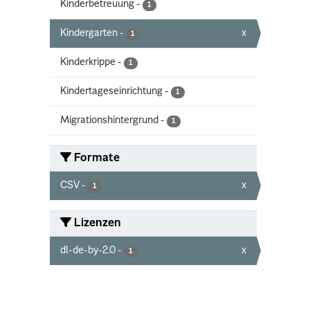
Kinderbetreuung
-
1
Kindergarten
-
x
1
Kinderkrippe
-
1
Kindertageseinrichtung
-
1
Migrationshintergrund
-
1
Formate
CSV
-
x
1
Lizenzen
dl-de-by-2.0
-
x
1