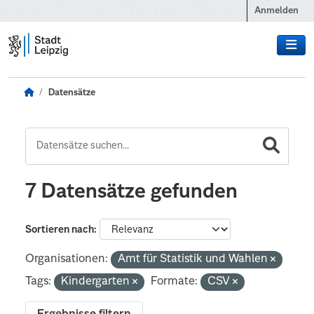
Zum Hauptinhalt wechseln
Anmelden
Datensätze
7 Datensätze gefunden
Sortieren nach
Organisationen:
Amt für Statistik und Wahlen
Tags:
Kindergarten
Formate:
CSV