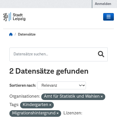
Zum Hauptinhalt wechseln
Anmelden
Datensätze
2 Datensätze gefunden
Sortieren nach
Organisationen:
Amt für Statistik und Wahlen
Tags:
Kindergarten
Migrationshintergrund
Lizenzen: