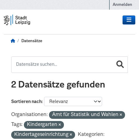
Zum Hauptinhalt wechseln
Anmelden
Datensätze
2 Datensätze gefunden
Sortieren nach
Organisationen:
Amt für Statistik und Wahlen
Tags:
Kindergarten
Kindertageseinrichtung
Kategorien: