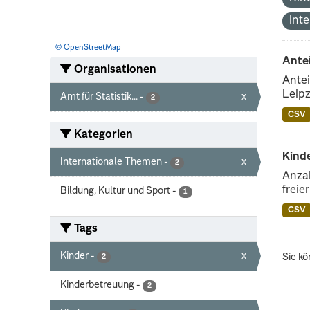
Int
© OpenStreetMap
Ante
Organisationen
Antei
Leipz
Amt für Statistik...
-
x
2
CSV
Kategorien
Kinde
Internationale Themen
-
x
2
Anzah
freie
Bildung, Kultur und Sport
-
1
CSV
Tags
Kinder
-
x
Sie kö
2
Kinderbetreuung
-
2