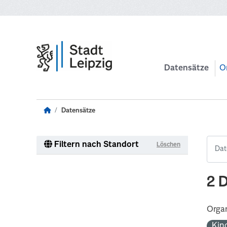
Zum Hauptinhalt wechseln
Datensätze
O
Datensätze
Filtern nach Standort
Löschen
2 
Organ
Kin