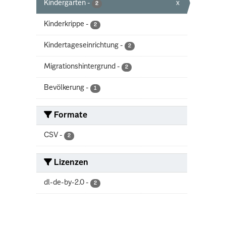
Kindergarten
-
x
2
Kinderkrippe
-
2
Kindertageseinrichtung
-
2
Migrationshintergrund
-
2
Bevölkerung
-
1
Formate
CSV
-
2
Lizenzen
dl-de-by-2.0
-
2