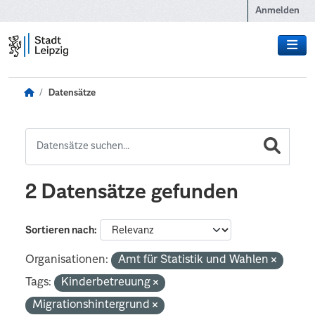
Zum Hauptinhalt wechseln
Anmelden
Datensätze
2 Datensätze gefunden
Sortieren nach
Organisationen:
Amt für Statistik und Wahlen
Tags:
Kinderbetreuung
Migrationshintergrund