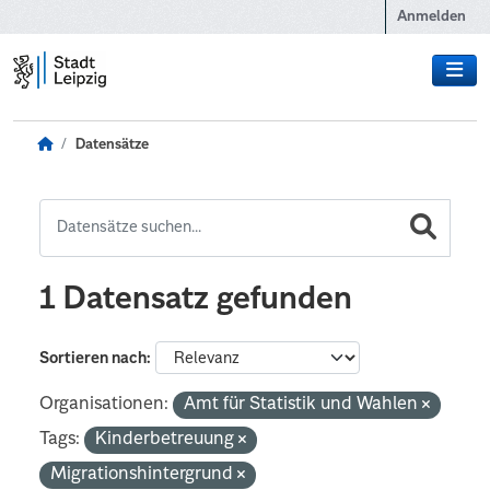
Zum Hauptinhalt wechseln
Anmelden
Datensätze
1 Datensatz gefunden
Sortieren nach
Organisationen:
Amt für Statistik und Wahlen
Tags:
Kinderbetreuung
Migrationshintergrund