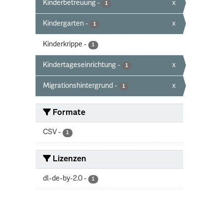
Kinderbetreuung
-
x
1
Kindergarten
-
x
1
Kinderkrippe
-
1
Kindertageseinrichtung
-
x
1
Migrationshintergrund
-
x
1
Formate
CSV
-
1
Lizenzen
dl-de-by-2.0
-
1