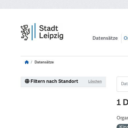
Zum Hauptinhalt wechseln
Datensätze
O
Datensätze
Filtern nach Standort
Löschen
1 
Organ
Kin