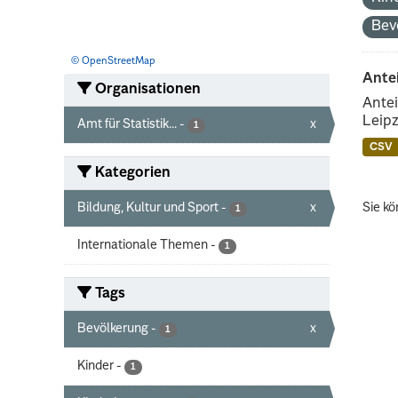
Bev
© OpenStreetMap
Ante
Organisationen
Antei
Leipz
Amt für Statistik...
-
x
1
CSV
Kategorien
Bildung, Kultur und Sport
-
x
Sie kö
1
Internationale Themen
-
1
Tags
Bevölkerung
-
x
1
Kinder
-
1