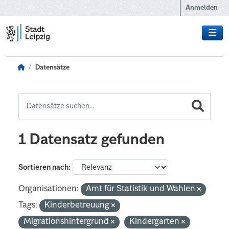
Zum Hauptinhalt wechseln
Anmelden
Datensätze
1 Datensatz gefunden
Sortieren nach
Organisationen:
Amt für Statistik und Wahlen
Tags:
Kinderbetreuung
Migrationshintergrund
Kindergarten