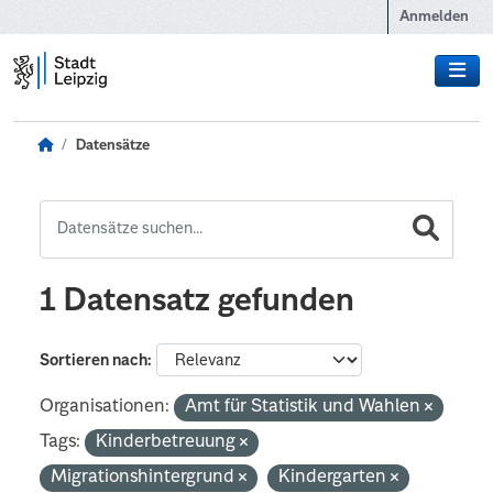
Zum Hauptinhalt wechseln
Anmelden
Datensätze
1 Datensatz gefunden
Sortieren nach
Organisationen:
Amt für Statistik und Wahlen
Tags:
Kinderbetreuung
Migrationshintergrund
Kindergarten