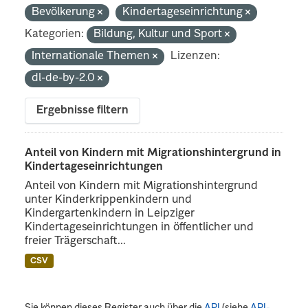
Bevölkerung
Kindertageseinrichtung
Kategorien:
Bildung, Kultur und Sport
Internationale Themen
Lizenzen:
dl-de-by-2.0
Ergebnisse filtern
Anteil von Kindern mit Migrationshintergrund in
Kindertageseinrichtungen
Anteil von Kindern mit Migrationshintergrund
unter Kinderkrippenkindern und
Kindergartenkindern in Leipziger
Kindertageseinrichtungen in öffentlicher und
freier Trägerschaft...
CSV
Sie können dieses Register auch über die
API
(siehe
API-