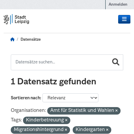
Zum Hauptinhalt wechseln
Anmelden
Datensätze
1 Datensatz gefunden
Sortieren nach
Organisationen:
Amt für Statistik und Wahlen
Tags:
Kinderbetreuung
Migrationshintergrund
Kindergarten