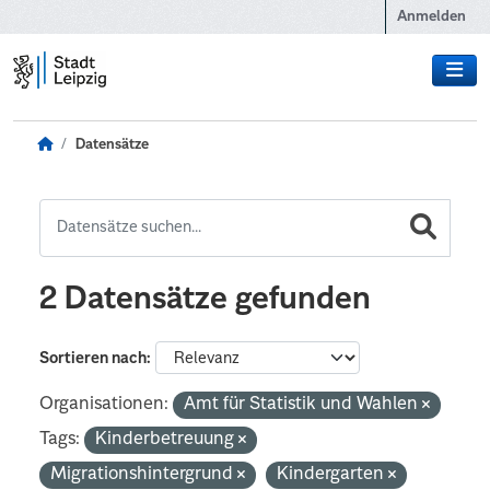
Zum Hauptinhalt wechseln
Anmelden
Datensätze
2 Datensätze gefunden
Sortieren nach
Organisationen:
Amt für Statistik und Wahlen
Tags:
Kinderbetreuung
Migrationshintergrund
Kindergarten