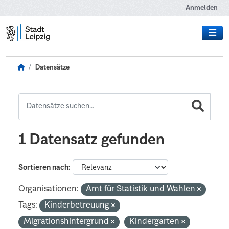
Zum Hauptinhalt wechseln
Anmelden
Datensätze
1 Datensatz gefunden
Sortieren nach
Organisationen:
Amt für Statistik und Wahlen
Tags:
Kinderbetreuung
Migrationshintergrund
Kindergarten