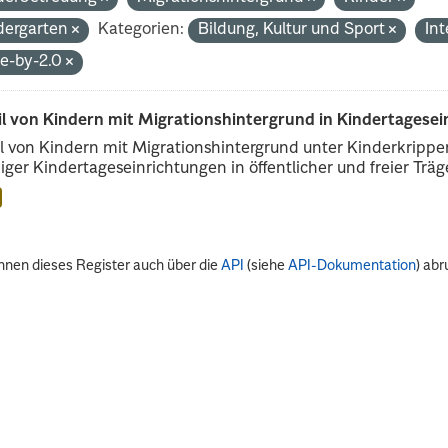
dergarten
Kategorien:
Bildung, Kultur und Sport
In
de-by-2.0
il von Kindern mit Migrationshintergrund in Kindertagese
l von Kindern mit Migrationshintergrund unter Kinderkripp
iger Kindertageseinrichtungen in öffentlicher und freier Träge
nnen dieses Register auch über die
API
(siehe
API-Dokumentation
) abr