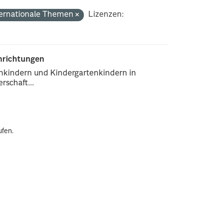
ternationale Themen
Lizenzen:
inrichtungen
enkindern und Kindergartenkindern in
rschaft...
ufen.