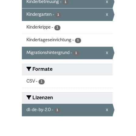
Kinderbetreuung
-
x
1
Kindergarten
-
x
1
Kinderkrippe
-
1
Kindertageseinrichtung
-
1
Migrationshintergrund
-
x
1
Formate
CSV
-
1
Lizenzen
dl-de-by-2.0
-
x
1