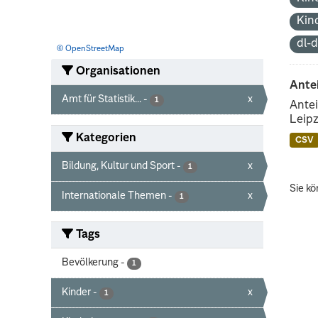
Kin
dl-
© OpenStreetMap
Organisationen
Ante
Amt für Statistik...
-
x
1
Antei
Leipz
Kategorien
CSV
Bildung, Kultur und Sport
-
x
1
Sie kö
Internationale Themen
-
x
1
Tags
Bevölkerung
-
1
Kinder
-
x
1