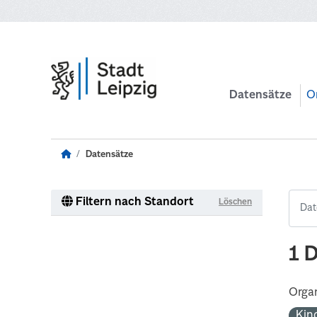
Zum Hauptinhalt wechseln
Datensätze
O
Datensätze
Filtern nach Standort
Löschen
1 
Organ
Kin