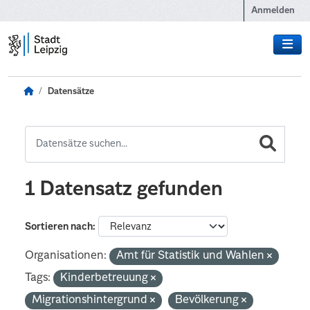
Zum Hauptinhalt wechseln
Anmelden
Datensätze
1 Datensatz gefunden
Sortieren nach
Organisationen:
Amt für Statistik und Wahlen
Tags:
Kinderbetreuung
Migrationshintergrund
Bevölkerung