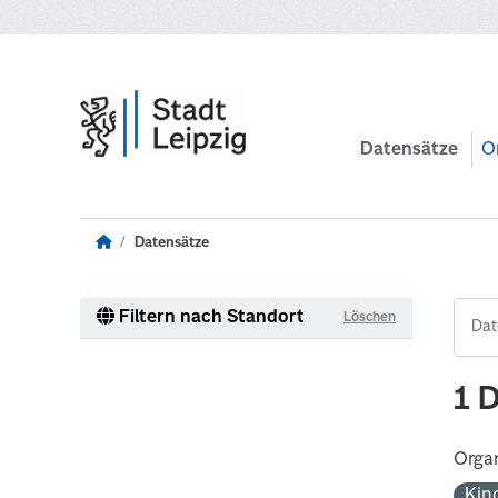
Zum Hauptinhalt wechseln
Datensätze
O
Datensätze
Filtern nach Standort
Löschen
1 
Organ
Kin