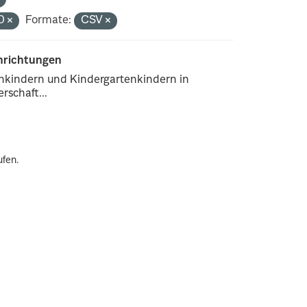
.0
Formate:
CSV
inrichtungen
enkindern und Kindergartenkindern in
rschaft...
ufen.