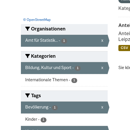
Kateg
© OpenStreetMap
Ante
Organisationen
Antei
Leipz
Amt für Statistik...
-
x
1
CSV
Kategorien
Bildung, Kultur und Sport
-
x
Sie kö
1
Internationale Themen
-
1
Tags
Bevölkerung
-
x
1
Kinder
-
1