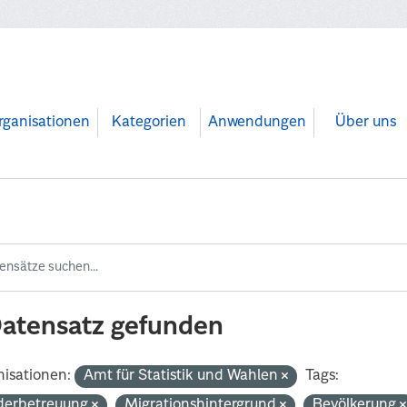
rganisationen
Kategorien
Anwendungen
Über uns
Datensatz gefunden
isationen:
Amt für Statistik und Wahlen
Tags:
derbetreuung
Migrationshintergrund
Bevölkerung