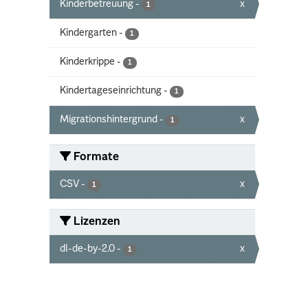
Kinderbetreuung
-
x
1
Kindergarten
-
1
Kinderkrippe
-
1
Kindertageseinrichtung
-
1
Migrationshintergrund
-
x
1
Formate
CSV
-
x
1
Lizenzen
dl-de-by-2.0
-
x
1