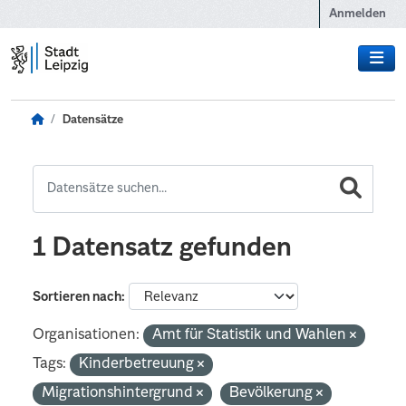
Zum Hauptinhalt wechseln
Anmelden
Datensätze
1 Datensatz gefunden
Sortieren nach
Organisationen:
Amt für Statistik und Wahlen
Tags:
Kinderbetreuung
Migrationshintergrund
Bevölkerung