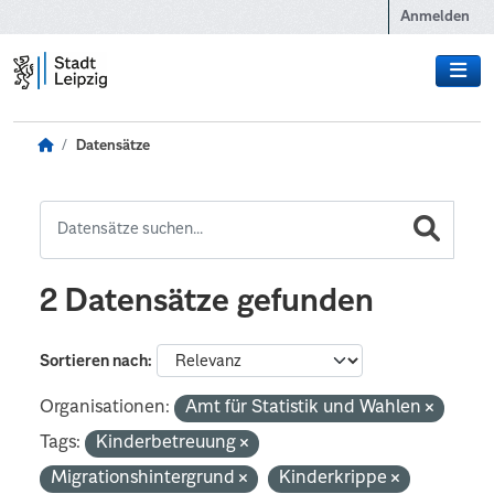
Zum Hauptinhalt wechseln
Anmelden
Datensätze
2 Datensätze gefunden
Sortieren nach
Organisationen:
Amt für Statistik und Wahlen
Tags:
Kinderbetreuung
Migrationshintergrund
Kinderkrippe