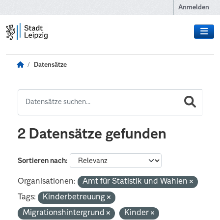
Zum Hauptinhalt wechseln
Anmelden
Datensätze
2 Datensätze gefunden
Sortieren nach
Organisationen:
Amt für Statistik und Wahlen
Tags:
Kinderbetreuung
Migrationshintergrund
Kinder