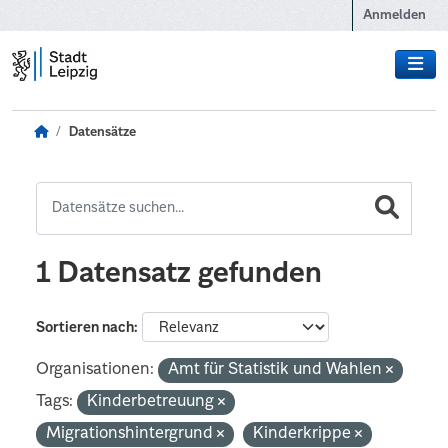
Zum Hauptinhalt wechseln
Anmelden
Datensätze
1 Datensatz gefunden
Sortieren nach
Organisationen:
Amt für Statistik und Wahlen
Tags:
Kinderbetreuung
Migrationshintergrund
Kinderkrippe