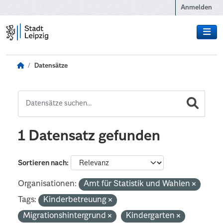
Zum Hauptinhalt wechseln
Anmelden
Datensätze
1 Datensatz gefunden
Sortieren nach
Organisationen:
Amt für Statistik und Wahlen
Tags:
Kinderbetreuung
Migrationshintergrund
Kindergarten