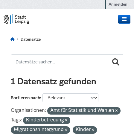
Zum Hauptinhalt wechseln
Anmelden
Datensätze
1 Datensatz gefunden
Sortieren nach
Organisationen:
Amt für Statistik und Wahlen
Tags:
Kinderbetreuung
Migrationshintergrund
Kinder