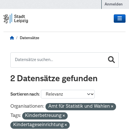
Zum Hauptinhalt wechseln
Anmelden
Datensätze
2 Datensätze gefunden
Sortieren nach
Organisationen:
Amt für Statistik und Wahlen
Tags:
Kinderbetreuung
Kindertageseinrichtung