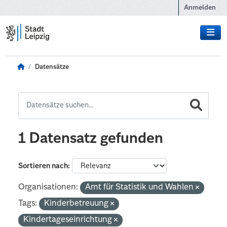
Zum Hauptinhalt wechseln
Anmelden
Datensätze
1 Datensatz gefunden
Sortieren nach
Organisationen:
Amt für Statistik und Wahlen
Tags:
Kinderbetreuung
Kindertageseinrichtung