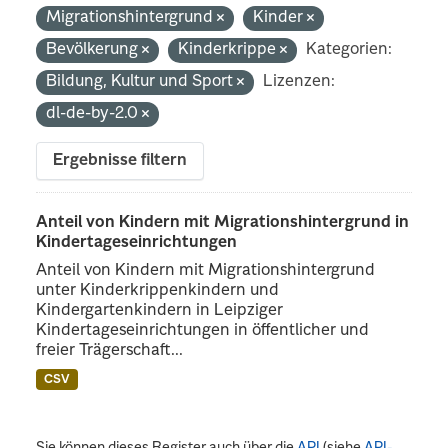
Migrationshintergrund
Kinder
Bevölkerung
Kinderkrippe
Kategorien:
Bildung, Kultur und Sport
Lizenzen:
dl-de-by-2.0
Ergebnisse filtern
Anteil von Kindern mit Migrationshintergrund in
Kindertageseinrichtungen
Anteil von Kindern mit Migrationshintergrund
unter Kinderkrippenkindern und
Kindergartenkindern in Leipziger
Kindertageseinrichtungen in öffentlicher und
freier Trägerschaft...
CSV
Sie können dieses Register auch über die
API
(siehe
API-