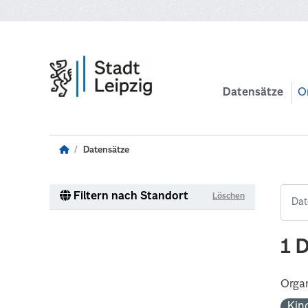
Zum Hauptinhalt wechseln
Datensätze
O
Datensätze
Filtern nach Standort
Löschen
1 
Organ
Kin