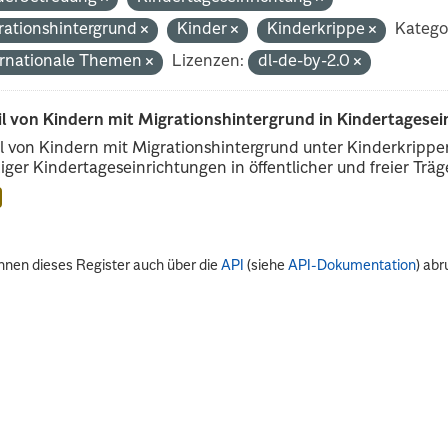
rationshintergrund
Kinder
Kinderkrippe
Katego
ernationale Themen
Lizenzen:
dl-de-by-2.0
il von Kindern mit Migrationshintergrund in Kindertagese
l von Kindern mit Migrationshintergrund unter Kinderkripp
iger Kindertageseinrichtungen in öffentlicher und freier Träge
nnen dieses Register auch über die
API
(siehe
API-Dokumentation
) abr