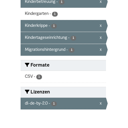
Kinderbetreuung
-
x
1
Kindergarten
-
1
Kinderkrippe
-
x
1
Kindertageseinrichtung
-
x
1
Migrationshintergrund
-
x
1
Formate
CSV
-
1
Lizenzen
dl-de-by-2.0
-
x
1