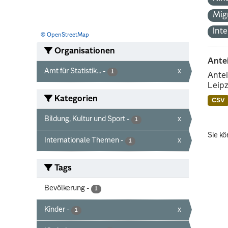
Mig
Int
© OpenStreetMap
Organisationen
Ante
Amt für Statistik...
-
x
1
Antei
Leipz
Kategorien
CSV
Bildung, Kultur und Sport
-
x
1
Sie kö
Internationale Themen
-
x
1
Tags
Bevölkerung
-
1
Kinder
-
x
1