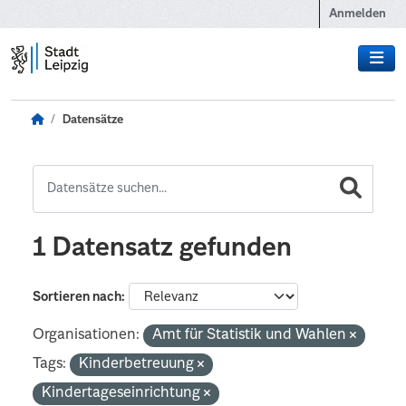
Zum Hauptinhalt wechseln
Anmelden
Datensätze
1 Datensatz gefunden
Sortieren nach
Organisationen:
Amt für Statistik und Wahlen
Tags:
Kinderbetreuung
Kindertageseinrichtung