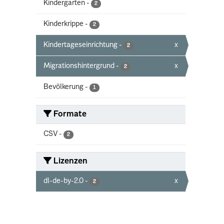
Kindergarten
-
2
Kinderkrippe
-
2
Kindertageseinrichtung
-
x
2
Migrationshintergrund
-
x
2
Bevölkerung
-
1
Formate
CSV
-
2
Lizenzen
dl-de-by-2.0
-
x
2