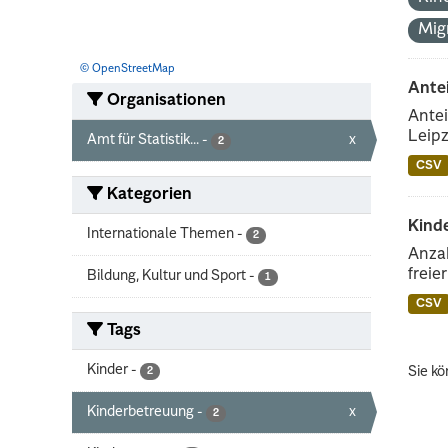
Mig
© OpenStreetMap
Ante
Organisationen
Antei
Leipz
Amt für Statistik...
-
x
2
CSV
Kategorien
Kinde
Internationale Themen
-
2
Anzah
freie
Bildung, Kultur und Sport
-
1
CSV
Tags
Kinder
-
Sie kö
2
Kinderbetreuung
-
x
2