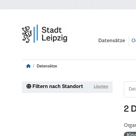
Zum Hauptinhalt wechseln
Datensätze
O
Datensätze
Filtern nach Standort
Löschen
2 
Organ
Kin