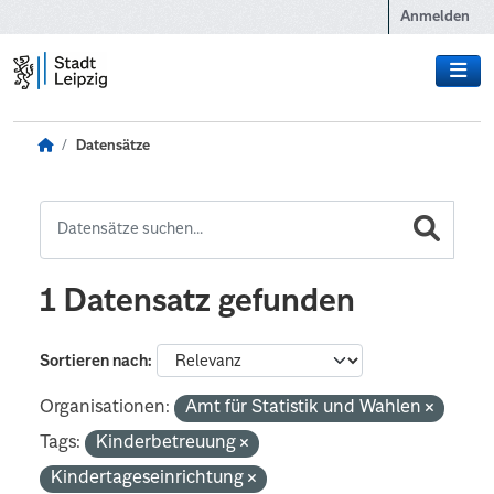
Zum Hauptinhalt wechseln
Anmelden
Datensätze
1 Datensatz gefunden
Sortieren nach
Organisationen:
Amt für Statistik und Wahlen
Tags:
Kinderbetreuung
Kindertageseinrichtung