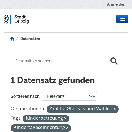
Zum Hauptinhalt wechseln
Anmelden
Datensätze
1 Datensatz gefunden
Sortieren nach
Organisationen:
Amt für Statistik und Wahlen
Tags:
Kinderbetreuung
Kindertageseinrichtung