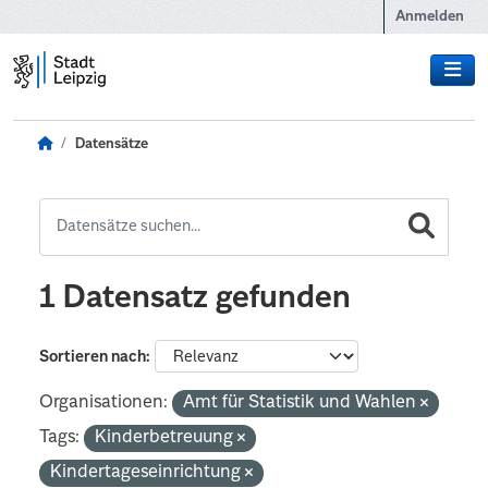
Zum Hauptinhalt wechseln
Anmelden
Datensätze
1 Datensatz gefunden
Sortieren nach
Organisationen:
Amt für Statistik und Wahlen
Tags:
Kinderbetreuung
Kindertageseinrichtung