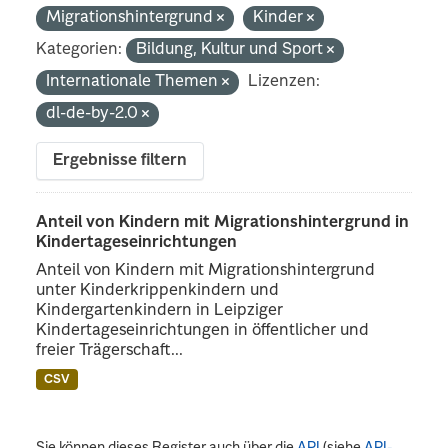
Migrationshintergrund
Kinder
Kategorien:
Bildung, Kultur und Sport
Internationale Themen
Lizenzen:
dl-de-by-2.0
Ergebnisse filtern
Anteil von Kindern mit Migrationshintergrund in
Kindertageseinrichtungen
Anteil von Kindern mit Migrationshintergrund
unter Kinderkrippenkindern und
Kindergartenkindern in Leipziger
Kindertageseinrichtungen in öffentlicher und
freier Trägerschaft...
CSV
Sie können dieses Register auch über die
API
(siehe
API-