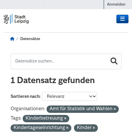
Zum Hauptinhalt wechseln
Anmelden
Datensätze
1 Datensatz gefunden
Sortieren nach
Organisationen:
Amt für Statistik und Wahlen
Tags:
Kinderbetreuung
Kindertageseinrichtung
Kinder