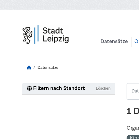
Zum Hauptinhalt wechseln
Datensätze
O
Datensätze
Filtern nach Standort
Löschen
1 
Organ
Kin