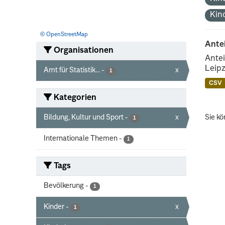
Kin
© OpenStreetMap
Ante
Organisationen
Antei
Leipz
Amt für Statistik...
-
x
1
CSV
Kategorien
Bildung, Kultur und Sport
-
x
Sie kö
1
Internationale Themen
-
1
Tags
Bevölkerung
-
1
Kinder
-
x
1