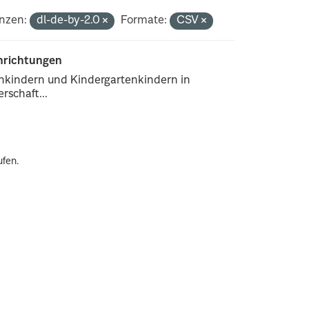
nzen:
dl-de-by-2.0
Formate:
CSV
inrichtungen
enkindern und Kindergartenkindern in
rschaft...
ufen.