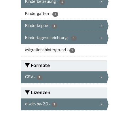
Kinderbetreuung
-
x
1
Kindergarten
-
1
Kinderkrippe
-
x
1
Kindertageseinrichtung
-
x
1
Migrationshintergrund
-
1
Formate
CSV
-
x
1
Lizenzen
dl-de-by-2.0
-
x
1