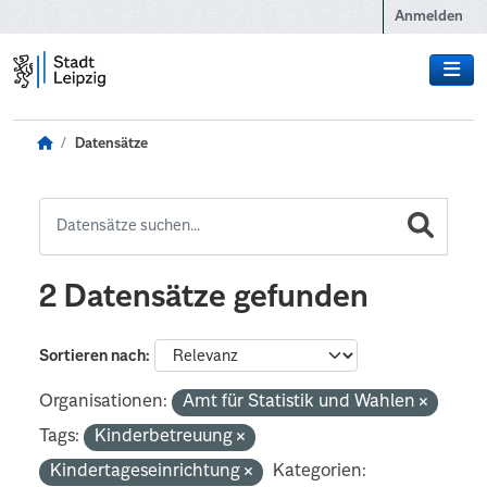
Zum Hauptinhalt wechseln
Anmelden
Datensätze
2 Datensätze gefunden
Sortieren nach
Organisationen:
Amt für Statistik und Wahlen
Tags:
Kinderbetreuung
Kindertageseinrichtung
Kategorien: