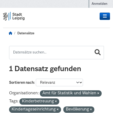
Zum Hauptinhalt wechseln
Anmelden
Datensätze
1 Datensatz gefunden
Sortieren nach
Organisationen:
Amt für Statistik und Wahlen
Tags:
Kinderbetreuung
Kindertageseinrichtung
Bevölkerung