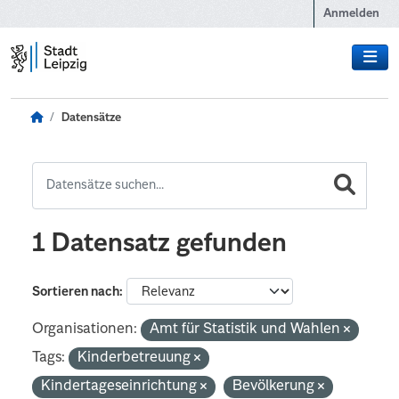
Zum Hauptinhalt wechseln
Anmelden
Datensätze
1 Datensatz gefunden
Sortieren nach
Organisationen:
Amt für Statistik und Wahlen
Tags:
Kinderbetreuung
Kindertageseinrichtung
Bevölkerung